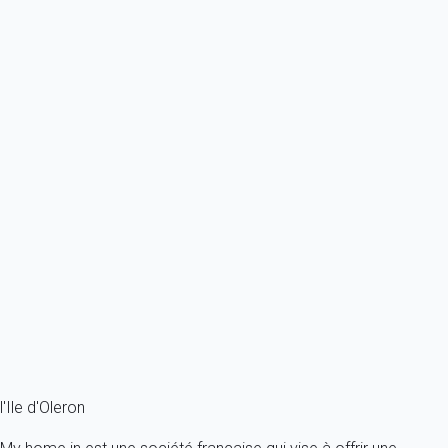
À partir de
76€
/nuit
Ref : 24991
Previous
Next
Classique
Saint-Denis d'Oléron (17) - Les Huttes Maison 2 pièces avec
Mezzanine - 50...
France - Charente Maritime - Ile d'Oleron - Saint-Denis-d'Oléron
5 personnes - 1 chambre - 1 salle de bain
À partir de
52€
/nuit
Ref : 53463
Fermer
l'Ile d'Oleron