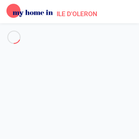
ILE D'OLERON
Voir toutes les photos
Aperçu
Description
Carte
Tarifs et disponibilités
Avis (9)
Accueil
Location maison Saint Denis d'Oléron
Maison 2 chambres Saint-denis-d'oléron
Maison 2 chambres Saint-
denis-d'oléron