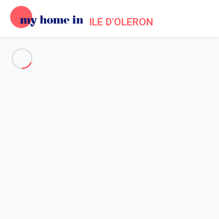
ILE D'OLERON
Voir toutes les photos
Aperçu
Description
Carte
Tarifs et disponibilités
Accueil
Location maison Saint Trojan Les Bains
Maison 3 chambres Saint-trojan-les-bains
Maison 3 chambres Saint-
trojan-les-bains