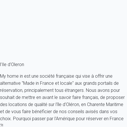
A quelques mètres du port de la Cotinière et des plages de sable fin.
France - Charente Maritime - Ile d'Oleron - Saint-Pierre-d'Oléron
4 personnes - 2 chambres - 1 salle de bain
À partir de
82€
/nuit
Ref : 20917
Fermer
l'Ile d'Oleron
My home in est une société française qui vise à offrir une
alternative "Made in France et locale" aux grands portails de
réservation, principalement tous étrangers. Nous avons pour
souhait de mettre en avant le savoir faire français, de proposer
des locations de qualité sur l'île d'Oléron, en Charente Maritime
et de vous faire bénéficier de nos conseils avisés dans vos
choix. Pourquoi passer par l'Amérique pour réserver en France
?!