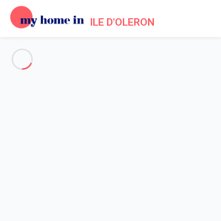
ILE D'OLERON
Voir toutes les photos
Aperçu
Description
Carte
Tarifs et disponibilités
Avis (5)
Accueil
Location Saint Pierre d'Oléron
Maison 2 chambres Saint-pierre-d'oléron
Maison 2 chambres Saint-
pierre-d'oléron