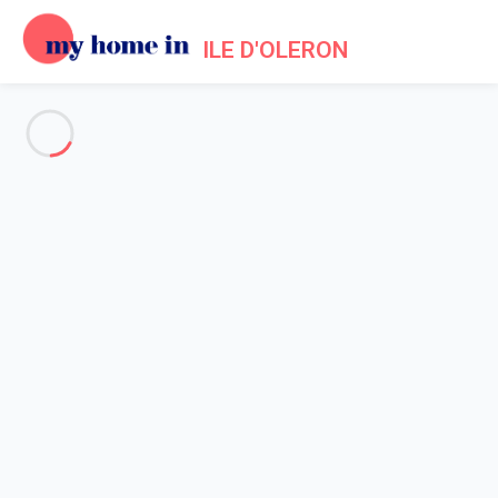
ILE D'OLERON
Voir toutes les photos
Aperçu
Description
Carte
Tarifs et disponibilités
Accueil
Location maison La Brée les Bains
Maison 2 chambres La Brée-les-bains
Maison 2 chambres La Brée-
les-bains