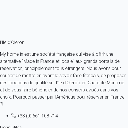
6 personnes - 3 chambres - 1 salle de bain
À partir de
95€
/nuit
Ref : 24513
Fermer
l'Ile d'Oleron
My home in est une société française qui vise à offrir une
alternative "Made in France et locale" aux grands portails de
réservation, principalement tous étrangers. Nous avons pour
souhait de mettre en avant le savoir faire français, de proposer
des locations de qualité sur l'île d'Oléron, en Charente Maritime
et de vous faire bénéficier de nos conseils avisés dans vos
choix. Pourquoi passer par l'Amérique pour réserver en France
?!
+33 (0) 661 108 714
Liens utiles