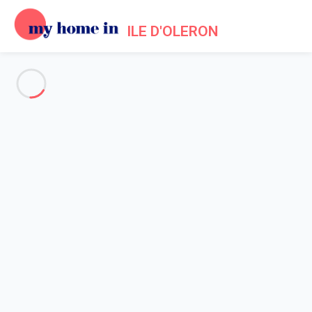
ILE D'OLERON
Voir toutes les photos
Aperçu
Description
Carte
Tarifs et disponibilités
Accueil
Maison 2 chambres
Maison 2 chambres
Hébergement proposé par
Sarah
- Membre du réseau de
confiance My Home In Ile d'Oleron depuis 20 mai 2020