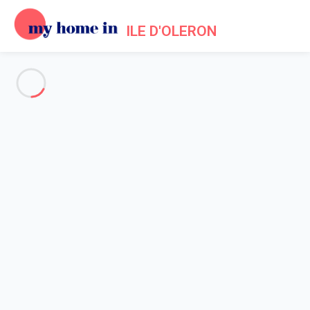
ILE D'OLERON
Voir toutes les photos
Aperçu
Description
Carte
Tarifs et disponibilités
Accueil
Maison 2 chambres
Maison 2 chambres
Hébergement proposé par
Sarah
- Membre du réseau de
confiance My Home In Ile d'Oleron depuis 20 mai 2020