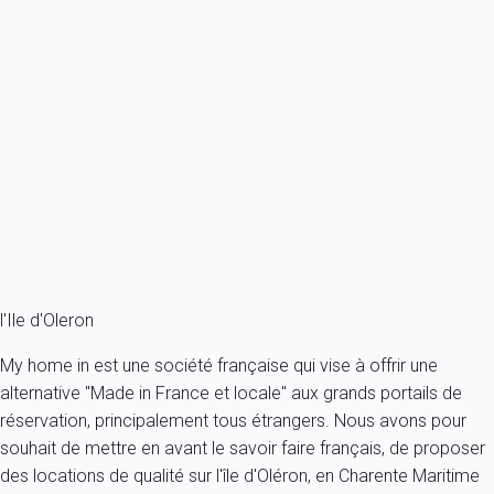
Maison 4 chambres Saint-martin-de-ré
France - Charente Maritime - Ile d'Oleron - Saint-Martin-de-Ré
8 personnes - 4 chambres - 3 salles de bain
À partir de
277€
/nuit
Ref : 54460
Fermer
l'Ile d'Oleron
My home in est une société française qui vise à offrir une
alternative "Made in France et locale" aux grands portails de
réservation, principalement tous étrangers. Nous avons pour
souhait de mettre en avant le savoir faire français, de proposer
des locations de qualité sur l'île d'Oléron, en Charente Maritime