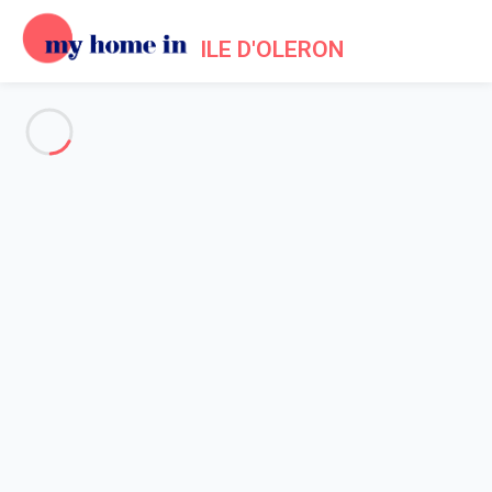
ILE D'OLERON
Voir toutes les photos
Aperçu
Description
Carte
Tarifs et disponibilités
Avis (3)
Accueil
Appartement 1 chambre
Appartement 1 chambre
Hébergement proposé par
Sarah
- Membre du réseau de